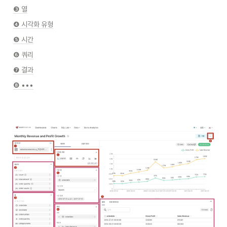
❸ 열
❹ 시각화 유형
❺ 시간
❻ 쿼리
❼ 결과
❽ •••