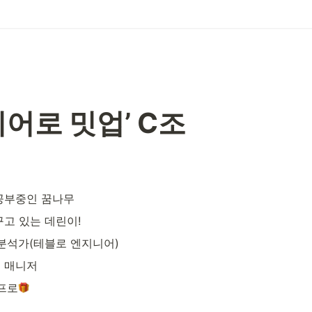
히어로 밋업’ C조
 공부중인 꿈나무
꾸고 있는 데린이!
 분석가(테블로 엔지니어)
드 매니저
0프로